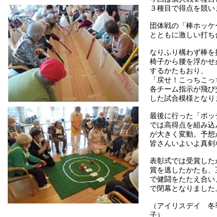
３種目で得点を競い
団体戦の「棒ホッケ
とともに激しい打ち
なりふり構わず棒を
椅子から腰を浮かせ
するかたもおり、
「戻せ！こっちこっ
各チーム指示が飛び
した試合模様となり
最後に行った「ポッ
では高得点を組み込
が大きく変動。予想
皆さんいよいよ真剣
表彰式では受賞した
賞を逃したかたも、
で健闘をたたえ合い
で閉幕となりました
（アイリスデイ 冬
子）