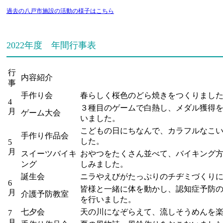
過去の八戸市施設の活動の様子はこちら
2022年度 年間行事表
行
内容紹介
事
手作り会
春らしく桜色のどら焼きをつくりまし
4
３種目のゲームで白熱し、メダル獲得
月
ゲーム大会
いました。
こどもの日にちなんで、カラフルなこ
手作り作品会
した。
5
月
スイーツバイキ
おやつをたくさん並べて、バイキング
ング
しみました。
誕生会
ニラやえびがたっぷりのチヂミづくり
6
皆様と一緒に体を動かし、認知症予防
月
介護予防教室
を行いました。
七夕会
天の川になぞらえて、流しそうめんを
7
月