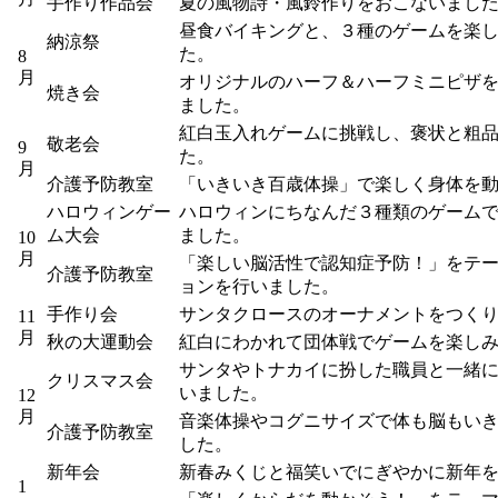
手作り作品会
夏の風物詩・風鈴作りをおこないまし
昼食バイキングと、３種のゲームを楽
納涼祭
た。
8
月
オリジナルのハーフ＆ハーフミニピザ
焼き会
ました。
紅白玉入れゲームに挑戦し、褒状と粗
敬老会
9
た。
月
介護予防教室
「いきいき百歳体操」で楽しく身体を
ハロウィンゲー
ハロウィンにちなんだ３種類のゲーム
ム大会
ました。
10
月
「楽しい脳活性で認知症予防！」をテ
介護予防教室
ョンを行いました。
手作り会
サンタクロースのオーナメントをつく
11
月
秋の大運動会
紅白にわかれて団体戦でゲームを楽し
サンタやトナカイに扮した職員と一緒
クリスマス会
いました。
12
月
音楽体操やコグニサイズで体も脳もい
介護予防教室
した。
新年会
新春みくじと福笑いでにぎやかに新年
1