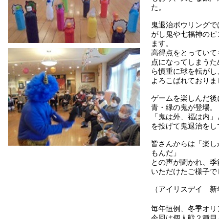
た。
鬼退治ボウリングで
がし鬼や七福神のピ
ます。
高得点をとっていて
点になってしまうた
ら慎重に球を転がし
よろこばれておりま
ゲームを楽しんだ後
青・緑の鬼が登場。
「鬼は外、福は内」
を投げて鬼退治をし
皆さんからは「楽し
もんだ」
との声が聞かれ、季
いただけたご様子で
（アイリスデイ 新
毎年恒例、冬季オリ
今回は個人戦２種目