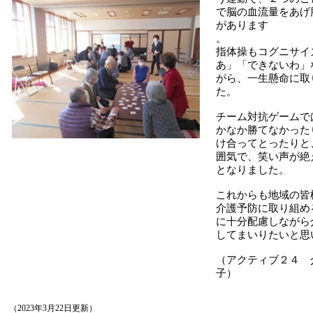
で脳の血流量をあげ
があります
。
指体操もコグニサイ
あ」「できないわ」
がら、一生懸命に取
た。
チーム対抗ゲームで
かなか勝てなかった
け合ってとったりと
囲気で、笑い声が絶
となりました。
これからも地域の皆
介護予防に取り組め
に十分配慮しながら
してまいりたいと思
（アクティブ２４ 
子）
（2023年3月22日更新）