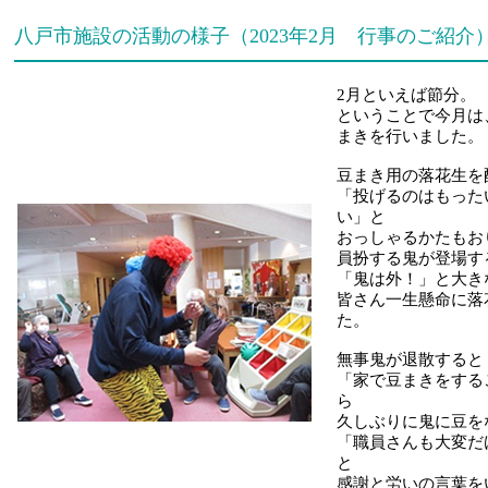
八戸市施設の活動の様子（2023年2月 行事のご紹介
2月といえば節分。
ということで今月は
まきを行いました。
豆まき用の落花生を
「投げるのはもった
い」と
おっしゃるかたもお
員扮する鬼が登場す
「鬼は外！」と大き
皆さん一生懸命に落
た。
無事鬼が退散すると
「家で豆まきをする
ら
久しぶりに鬼に豆を
「職員さんも大変だ
と
感謝と労いの言葉を